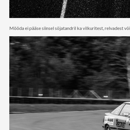
Mööda ei pääse siinsel sõjatandril ka vilkuritest, relvadest v