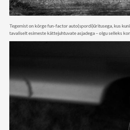
Tegemist on kõrge fun-factor auto(spordi)üritusega, kus kun
tavaliselt esimeste kättejuhtuvate asjadega – olgu selleks ko