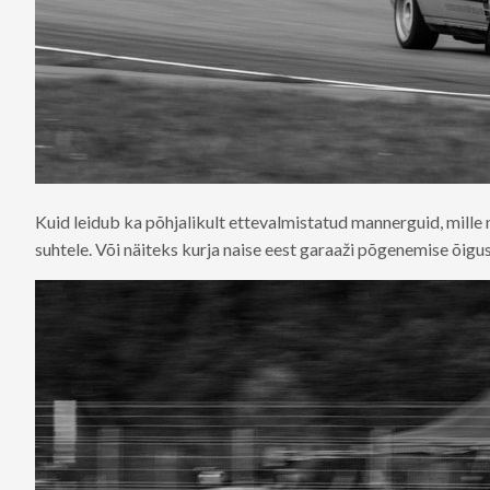
Kuid leidub ka põhjalikult ettevalmistatud mannerguid, mille
suhtele. Või näiteks kurja naise eest garaaži põgenemise õigu