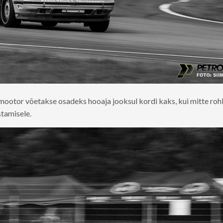
 mootor võetakse osadeks hooaja jooksul kordi kaks, kui mitte roh
stamisele.