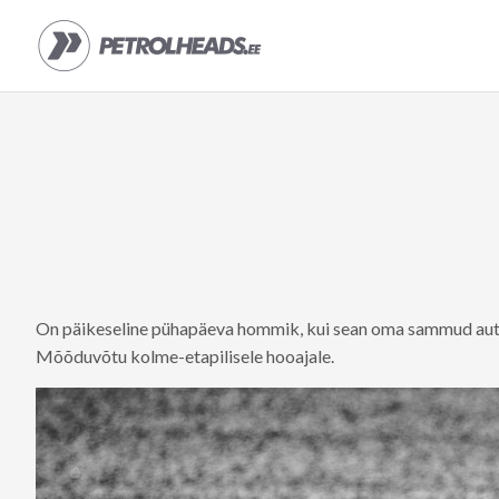
On päikeseline pühapäeva hommik, kui sean oma sammud aut
Mõõduvõtu kolme-etapilisele hooajale.