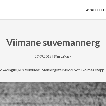
AVALEHT
P
Viimane suvemannerg
23.09.2015 |
Siim Laikask
o24ringile, kus toimumas Mannergute Mõõduvõtu kolmas etapp, m