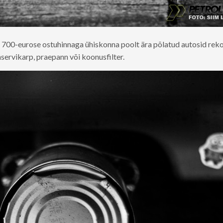
i 700-eurose ostuhinnaga ühiskonna poolt ära põlatud autosid rek
nservikarp, praepann või koonusfilter.