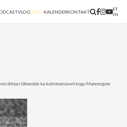
ET
ODCAST
VLOG
BLOGI
KALENDER
KONTAKT
EN
is ühtlasi tähendab ka kulminatsiooni kogu Mannergute