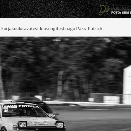
õi kurjakuulutavatest loosungitest nagu Paks-Patrick.