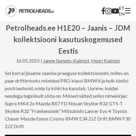
ET
☰
EN
Petrolheads.ee H1E20 – Jaanis – JDM
kollektsiooni kasutuskogemused
Eestis
16.01.2025 |
Janne Ilumets-Kalmist
,
Henri Kalmist
Sel korral jõuame Jaanise praeguse kollektsioonini, milles on
paar driftimiseks mõeldud PRO klassi BMW’d ja hulk tõelisi
postriautosid, mida ta kõiki ka kasutab. Uurime, kuidas
nendega tegelikult sõita on. Mõned näited selles nimekirjas:
Supra MK4 2x Mazda RX7 FD Nissan Skyline R32 GTS-T
Skyline R32 “Frankenstein” Mitsubishi Lancer Evo 4 Toyota
Chaser Mazda Eunos Cosmo BMW E34 2JZ Drift BMW F30
2JZ Drift