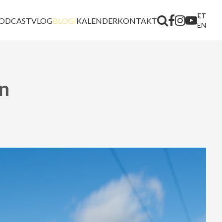
ET
ODCAST
VLOG
BLOGI
KALENDER
KONTAKT
EN
in