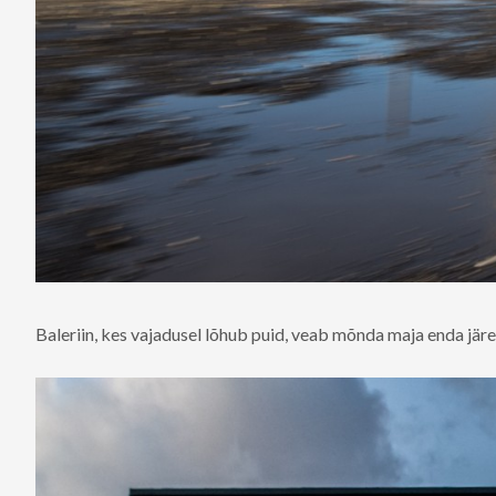
Baleriin, kes vajadusel lõhub puid, veab mõnda maja enda järel