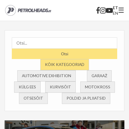
ET
☰
EN
Otsi
KÕIK KATEGOORIAD
AUTOMOTIVE EXHIBITION
GARAAŽ
KÜLG EES
KURVISÕIT
MOTOKROSS
OTSESÕIT
POLDID JA PLIIATSID